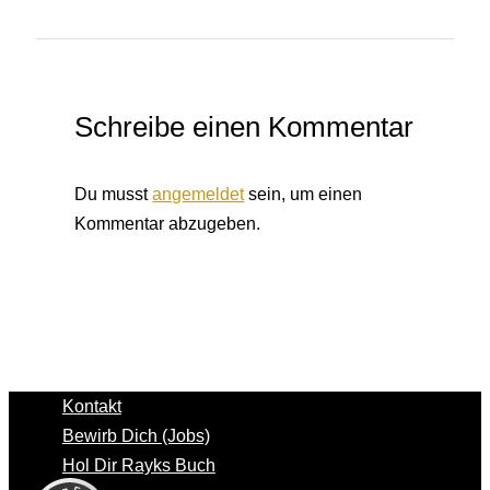
Schreibe einen Kommentar
Du musst
angemeldet
sein, um einen
Kommentar abzugeben.
Kontakt
Bewirb Dich (Jobs)
Kundenbewertungen und Erfahrungen zu
Hol Dir Rayks Buch
Rayk Hahne