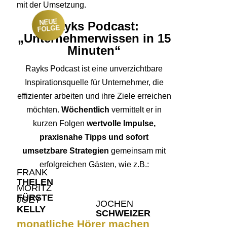
mit der Umsetzung.
NEUE
Rayks Podcast:
FOLGE
„Unternehmerwissen in 15
Minuten“
Rayks Podcast ist eine unverzichtbare
Inspirationsquelle für Unternehmer, die
effizienter arbeiten und ihre Ziele erreichen
möchten.
Wöchentlich
vermittelt er in
kurzen Folgen
wertvolle Impulse,
praxisnahe Tipps und sofort
umsetzbare Strategien
gemeinsam mit
erfolgreichen Gästen, wie z.B.:
FRANK
THELEN
MORITZ
FÜRSTE
JOEY
JOCHEN
KELLY
SCHWEIZER
monatliche Hörer machen