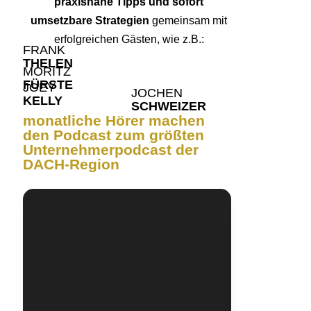
praxisnahe Tipps und sofort
umsetzbare Strategien
gemeinsam mit
erfolgreichen Gästen, wie z.B.:
FRANK
THELEN
MORITZ
FÜRSTE
JOEY
JOCHEN
KELLY
SCHWEIZER
monatliche Hörer machen
den Podcast zum größten
Unternehmerpodcast der
DACH-Region