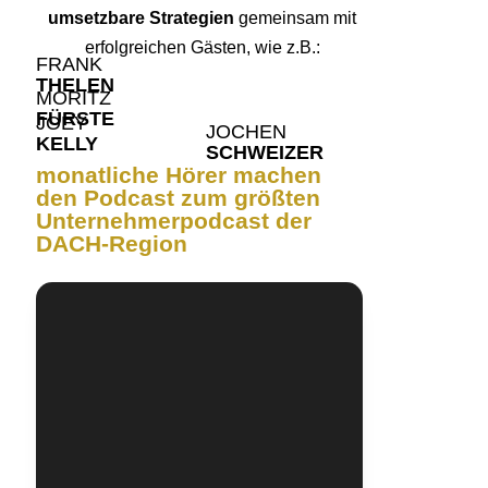
umsetzbare Strategien
gemeinsam mit
erfolgreichen Gästen, wie z.B.:
FRANK
THELEN
MORITZ
FÜRSTE
JOEY
JOCHEN
KELLY
SCHWEIZER
monatliche Hörer machen
den Podcast zum größten
Unternehmerpodcast der
DACH-Region