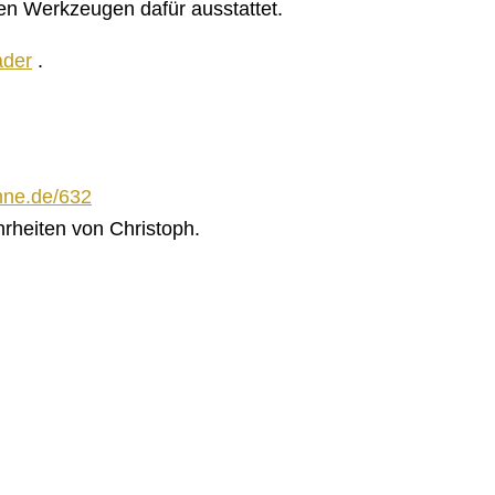
en Werkzeugen dafür ausstattet.
ader
.
hne.de/632
rheiten von Christoph.