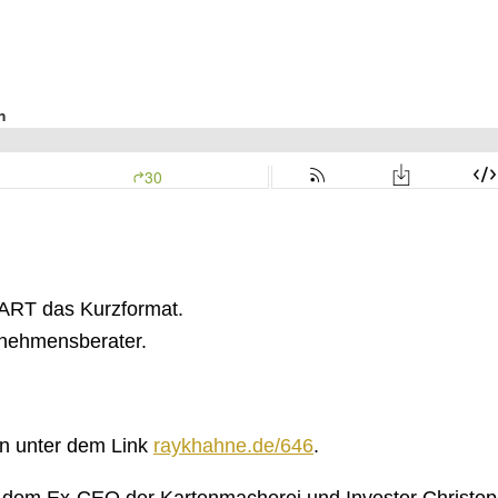
ART das Kurzformat.
rnehmensberater.
en unter dem Link
raykhahne.de/646
.
 dem Ex-CEO der Kartenmacherei und Investor Christo