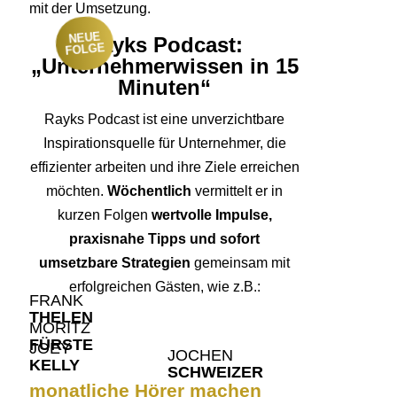
mit der Umsetzung.
NEUE
Rayks Podcast:
FOLGE
„Unternehmerwissen in 15
Minuten“
Rayks Podcast ist eine unverzichtbare
Inspirationsquelle für Unternehmer, die
effizienter arbeiten und ihre Ziele erreichen
möchten.
Wöchentlich
vermittelt er in
kurzen Folgen
wertvolle Impulse,
praxisnahe Tipps und sofort
umsetzbare Strategien
gemeinsam mit
erfolgreichen Gästen, wie z.B.:
FRANK
THELEN
MORITZ
FÜRSTE
JOEY
JOCHEN
KELLY
SCHWEIZER
monatliche Hörer machen