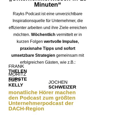
Minuten“
Rayks Podcast ist eine unverzichtbare
Inspirationsquelle für Unternehmer, die
effizienter arbeiten und ihre Ziele erreichen
möchten.
Wöchentlich
vermittelt er in
kurzen Folgen
wertvolle Impulse,
praxisnahe Tipps und sofort
umsetzbare Strategien
gemeinsam mit
erfolgreichen Gästen, wie z.B.:
FRANK
THELEN
MORITZ
FÜRSTE
JOEY
JOCHEN
KELLY
SCHWEIZER
monatliche Hörer machen
den Podcast zum größten
Unternehmerpodcast der
DACH-Region