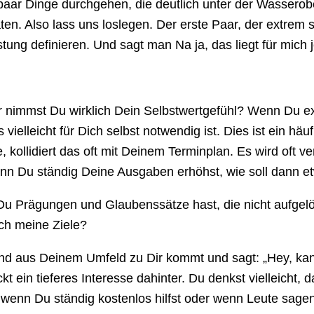
paar Dinge durchgehen, die deutlich unter der Wasseroberf
en. Also lass uns loslegen. Der erste Paar, der extrem
stung definieren. Und sagt man Na ja, das liegt für mich j
nimmst Du wirklich Dein Selbstwertgefühl? Wenn Du ext
vielleicht für Dich selbst notwendig ist. Dies ist ein häu
e, kollidiert das oft mit Deinem Terminplan. Es wird oft v
n Du ständig Deine Ausgaben erhöhst, wie soll dann et
 Prägungen und Glaubenssätze hast, die nicht aufgelös
ich meine Ziele?
 aus Deinem Umfeld zu Dir kommt und sagt: „Hey, kanns
kt ein tieferes Interesse dahinter. Du denkst vielleicht, 
enn Du ständig kostenlos hilfst oder wenn Leute sagen: