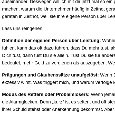
auseinander. Deswegen will ich mit dir jetzt mal so ein 
machen, warum die Unternehmer häufig in Zeitnot gerat
geraten in Zeitnot, weil sie ihre eigene Person über Lei
Lass uns reingehen.
Definition der eigenen Person über Leistung:
Woher 
fühlen, kann das oft dazu führen, dass Du mehr tust, als 
Dich tust, dann tust Du sie allein. Tust Du sie für ander
bedeutet, mehr Geld zu verdienen als auszugeben. Wen
Prägungen und Glaubenssätze unaufgelöst:
Wenn Du
exzessiv wirst. Was triggert mich, und warum verfolge 
Modus des Retters oder Problemlösers:
Wenn jemand
die Alarmglocken. Denn „kurz“ ist es selten, und oft stec
ihrer Schuld stehst oder Anerkennung bekommst. Aber w