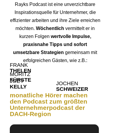
Rayks Podcast ist eine unverzichtbare
Inspirationsquelle für Unternehmer, die
effizienter arbeiten und ihre Ziele erreichen
möchten.
Wöchentlich
vermittelt er in
kurzen Folgen
wertvolle Impulse,
praxisnahe Tipps und sofort
umsetzbare Strategien
gemeinsam mit
erfolgreichen Gästen, wie z.B.:
FRANK
THELEN
MORITZ
FÜRSTE
JOEY
JOCHEN
KELLY
SCHWEIZER
monatliche Hörer machen
den Podcast zum größten
Unternehmerpodcast der
DACH-Region