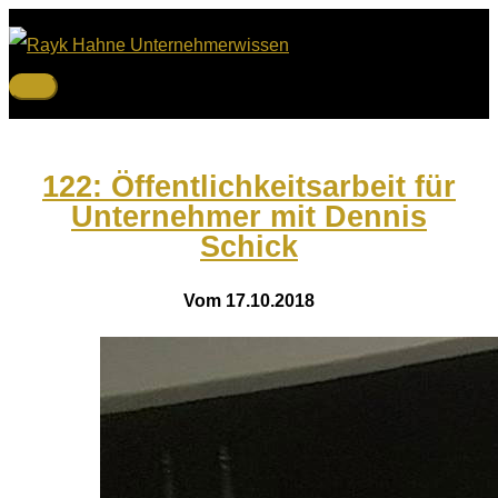
Zum
Inhalt
springen
Hauptmenü
122: Öffentlichkeitsarbeit für
Unternehmer mit Dennis
Schick
Vom 17.10.2018