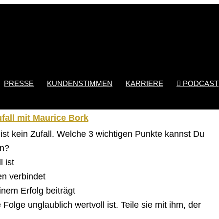
PRESSE
KUNDENSTIMMEN
KARRIERE
PODCAST

ufall mit Maurice Bork
 ist kein Zufall. Welche 3 wichtigen Punkte kannst Du
en?
 ist
en verbindet
nem Erfolg beiträgt
olge unglaublich wertvoll ist. Teile sie mit ihm, der