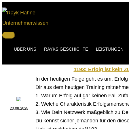
Zum
Inhalt
springen
Hauptmenü
ÜBER UNS
RAYKS GESCHICHTE
LEISTUNGEN
1193: Erfolg ist kein Z
In der heutigen Folge geht es um, Erfolg
Dir aus dem heutigen Training mitnehm
1. Warum Erfolg auf gar keinen Fall Zufall
2. Welche Charakteristik Erfolgsmensch
20.08.2025
3. Wie Dein Netzwerk maßgeblich zu Dei
Du kennst sicher jemanden für den diese F