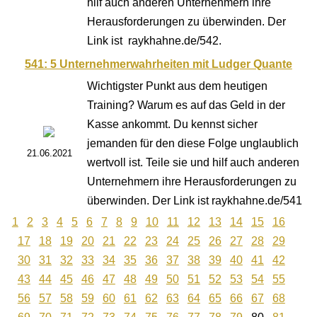
hilf auch anderen Unternehmern ihre
Herausforderungen zu überwinden. Der
Link ist raykhahne.de/542.
541: 5 Unternehmerwahrheiten mit Ludger Quante
Wichtigster Punkt aus dem heutigen
Training? Warum es auf das Geld in der
Kasse ankommt. Du kennst sicher
jemanden für den diese Folge unglaublich
21.06.2021
wertvoll ist. Teile sie und hilf auch anderen
Unternehmern ihre Herausforderungen zu
überwinden. Der Link ist raykhahne.de/541
1
2
3
4
5
6
7
8
9
10
11
12
13
14
15
16
17
18
19
20
21
22
23
24
25
26
27
28
29
30
31
32
33
34
35
36
37
38
39
40
41
42
43
44
45
46
47
48
49
50
51
52
53
54
55
56
57
58
59
60
61
62
63
64
65
66
67
68
69
70
71
72
73
74
75
76
77
78
79
80
81