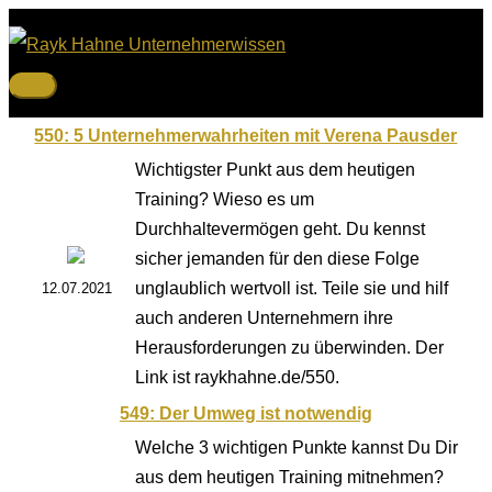
Zum
Inhalt
springen
Hauptmenü
550: 5 Unternehmerwahrheiten mit Verena Pausder
Wichtigster Punkt aus dem heutigen
Training? Wieso es um
Durchhaltevermögen geht. Du kennst
sicher jemanden für den diese Folge
unglaublich wertvoll ist. Teile sie und hilf
12.07.2021
auch anderen Unternehmern ihre
Herausforderungen zu überwinden. Der
Link ist raykhahne.de/550.
549: Der Umweg ist notwendig
Welche 3 wichtigen Punkte kannst Du Dir
aus dem heutigen Training mitnehmen?