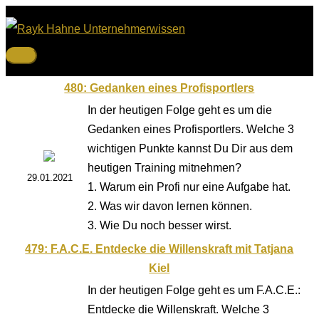
Zum
Inhalt
springen
Hauptmenü
480: Gedanken eines Profisportlers
In der heutigen Folge geht es um die
Gedanken eines Profisportlers. Welche 3
wichtigen Punkte kannst Du Dir aus dem
heutigen Training mitnehmen?
29.01.2021
1. Warum ein Profi nur eine Aufgabe hat.
2. Was wir davon lernen können.
3. Wie Du noch besser wirst.
479: F.A.C.E. Entdecke die Willenskraft mit Tatjana
Kiel
In der heutigen Folge geht es um F.A.C.E.:
Entdecke die Willenskraft. Welche 3