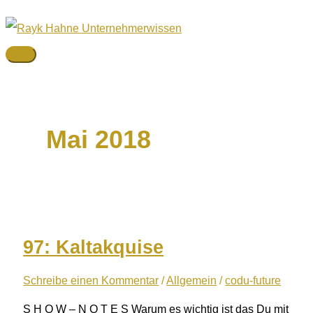
Zum
Inhalt
springen
Hauptmenü
Mai 2018
97: Kaltakquise
Schreibe einen Kommentar
/
Allgemein
/
codu-future
S H O W – N O T E S Warum es wichtig ist das Du mit