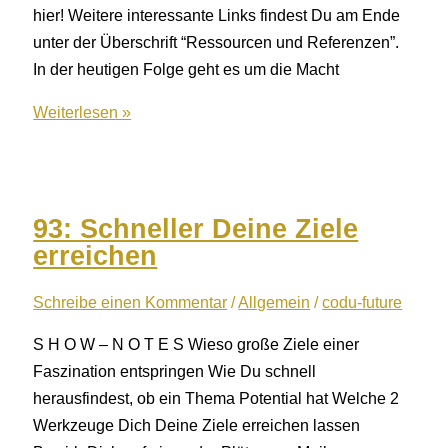
hier! Weitere interessante Links findest Du am Ende
unter der Überschrift “Ressourcen und Referenzen”.
In der heutigen Folge geht es um die Macht
94:
Weiterlesen »
Die
Macht
der
Empfehlung
93: Schneller Deine Ziele
mit
erreichen
Jim
Menter
Schreibe einen Kommentar
/
Allgemein
/
codu-future
S H O W – N O T E S Wieso große Ziele einer
Faszination entspringen Wie Du schnell
herausfindest, ob ein Thema Potential hat Welche 2
Werkzeuge Dich Deine Ziele erreichen lassen