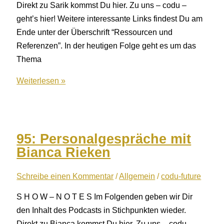
Direkt zu Sarik kommst Du hier. Zu uns – codu –
geht’s hier! Weitere interessante Links findest Du am
Ende unter der Überschrift “Ressourcen und
Referenzen”. In der heutigen Folge geht es um das
Thema
96:
Weiterlesen »
Teamentwicklung
mit
Sarik
Weber
95: Personalgespräche mit
Bianca Rieken
Schreibe einen Kommentar
/
Allgemein
/
codu-future
S H O W – N O T E S Im Folgenden geben wir Dir
den Inhalt des Podcasts in Stichpunkten wieder.
Direkt zu Bianca kommst Du hier. Zu uns – codu –