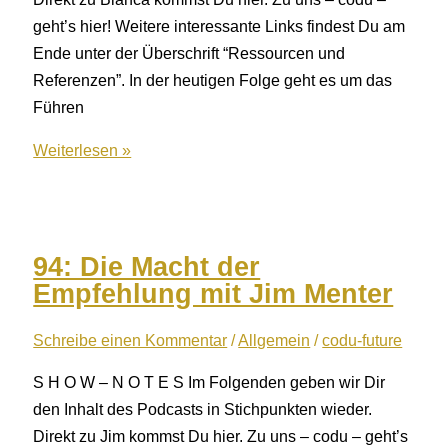
geht’s hier! Weitere interessante Links findest Du am
Ende unter der Überschrift “Ressourcen und
Referenzen”. In der heutigen Folge geht es um das
Führen
95:
Weiterlesen »
Personalgespräche
mit
Bianca
Rieken
94: Die Macht der
Empfehlung mit Jim Menter
Schreibe einen Kommentar
/
Allgemein
/
codu-future
S H O W – N O T E S Im Folgenden geben wir Dir
den Inhalt des Podcasts in Stichpunkten wieder.
Direkt zu Jim kommst Du hier. Zu uns – codu – geht’s