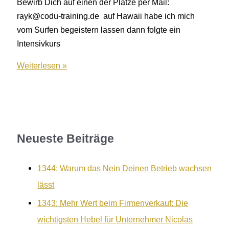
Bewirb Dich auf einen der Plätze per Mail:
rayk@codu-training.de auf Hawaii habe ich mich
vom Surfen begeistern lassen dann folgte ein
Intensivkurs
93:
Weiterlesen »
Schneller
Deine
Ziele
erreichen
Neueste Beiträge
1344: Warum das Nein Deinen Betrieb wachsen
lässt
1343: Mehr Wert beim Firmenverkauf: Die
wichtigsten Hebel für Unternehmer Nicolas