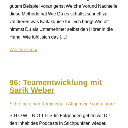
gutem Beispiel voran gehst Welche Vorund Nachteile
diese Methode hat Wie Du es schaffst schnell zu
validieren was Kaltakquise für Dich bringt Wie oft
nimmst Du als Unternehmer selbst den Hörer in die
Hand Wie fühlt sich das […]
97:
Weiterlesen »
Kaltakquise
96: Teamentwicklung mit
Sarik Weber
Schreibe einen Kommentar
/
Allgemein
/
codu-future
S H O W – N O T E S Im Folgenden geben wir Dir
den Inhalt des Podcasts in Stichpunkten wieder.