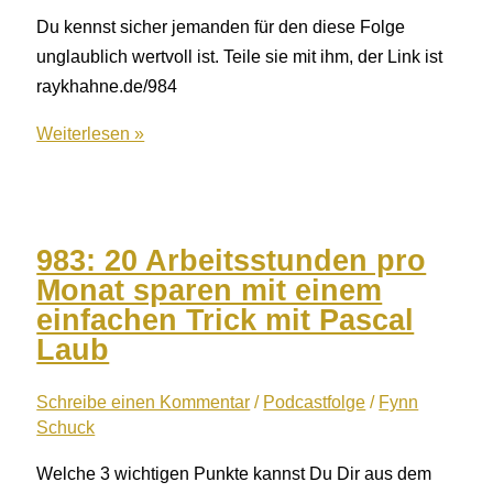
Du kennst sicher jemanden für den diese Folge
unglaublich wertvoll ist. Teile sie mit ihm, der Link ist
raykhahne.de/984
984:
Weiterlesen »
Abwesenheit
ohne
Sorgen
–
983: 20 Arbeitsstunden pro
Warum
Monat sparen mit einem
ein
einfachen Trick mit Pascal
Notfallplan
Laub
ein
Muss
Schreibe einen Kommentar
/
Podcastfolge
/
Fynn
Schuck
für
Unternehmer
Welche 3 wichtigen Punkte kannst Du Dir aus dem
ist