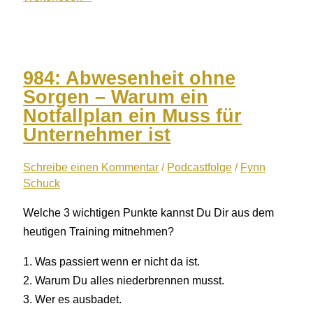
Zeit
für
das
Wesentliche
984: Abwesenheit ohne
5
Sorgen – Warum ein
Gründe
Notfallplan ein Muss für
Wie
Unternehmer ist
20
Stunden
Schreibe einen Kommentar
/
Podcastfolge
/
Fynn
Schuck
weniger
Arbeit
Welche 3 wichtigen Punkte kannst Du Dir aus dem
Dein
heutigen Training mitnehmen?
Leben
als
1. Was passiert wenn er nicht da ist.
Unternehmer
2. Warum Du alles niederbrennen musst.
verändern
3. Wer es ausbadet.