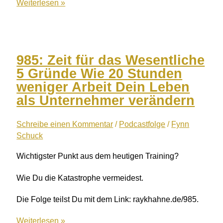
986:
Weiterlesen »
Wieso
es
eine
gute
985: Zeit für das Wesentliche
Mannschaft
5 Gründe Wie 20 Stunden
braucht
weniger Arbeit Dein Leben
mit
als Unternehmer verändern
Sven
Rittau
Schreibe einen Kommentar
/
Podcastfolge
/
Fynn
Schuck
Wichtigster Punkt aus dem heutigen Training?
Wie Du die Katastrophe vermeidest.
Die Folge teilst Du mit dem Link: raykhahne.de/985.
985:
Weiterlesen »