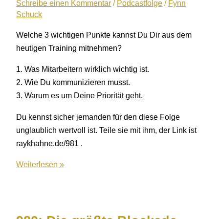
ohne
Schreibe einen Kommentar
/
Podcastfolge
/
Fynn
Schuck
es
zu
Welche 3 wichtigen Punkte kannst Du Dir aus dem
verlieren
heutigen Training mitnehmen?
1. Was Mitarbeitern wirklich wichtig ist.
2. Wie Du kommunizieren musst.
3. Warum es um Deine Priorität geht.
Du kennst sicher jemanden für den diese Folge
unglaublich wertvoll ist. Teile sie mit ihm, der Link ist
raykhahne.de/981 .
981:
Weiterlesen »
Kündigungen
verhindern
–
Das