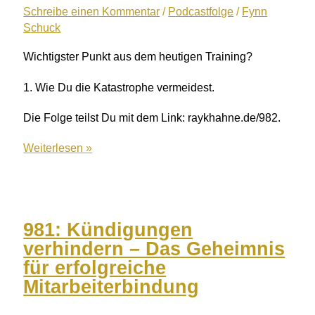
einfachen
Schreibe einen Kommentar
/
Podcastfolge
/
Fynn
Schuck
Trick
mit
Wichtigster Punkt aus dem heutigen Training?
Pascal
Laub
1. Wie Du die Katastrophe vermeidest.
Die Folge teilst Du mit dem Link: raykhahne.de/982.
982:
Weiterlesen »
Unternehmer
auf
Reisen
Wie
981: Kündigungen
man
verhindern – Das Geheimnis
das
für erfolgreiche
Geschaft
Mitarbeiterbindung
verlasst