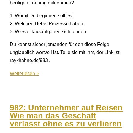
heutigen Training mitnehmen?
1. Womit Du beginnen solltest.
2. Welchen Hebel Prozesse haben.
3. Wieso Hausaufgaben sich lohnen.
Du kennst sicher jemanden für den diese Folge
unglaublich wertvoll ist. Teile sie mit ihm, der Link ist
raykhahne.de/983 .
983:
Weiterlesen »
20
Arbeitsstunden
pro
Monat
982: Unternehmer auf Reisen
sparen
Wie man das Geschaft
mit
verlasst ohne es zu verlieren
einem