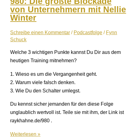
980: Die größte Blockade
Geheimnis
von Unternehmern mit Nellie
für
Winter
erfolgreiche
Mitarbeiterbindung
Schreibe einen Kommentar
/
Podcastfolge
/
Fynn
Schuck
Welche 3 wichtigen Punkte kannst Du Dir aus dem
heutigen Training mitnehmen?
1. Wieso es um die Vergangenheit geht.
2. Warum viele falsch denken.
3. Wie Du den Schalter umlegst.
Du kennst sicher jemanden für den diese Folge
unglaublich wertvoll ist. Teile sie mit ihm, der Link ist
raykhahne.de/980 .
980:
Weiterlesen »