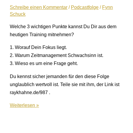
Krankmeldungen,
Schreibe einen Kommentar
/
Podcastfolge
/
Fynn
Schuck
die
man
Welche 3 wichtigen Punkte kannst Du Dir aus dem
als
heutigen Training mitnehmen?
Unternehmer
verhindern
1. Worauf Dein Fokus liegt.
kann
2. Warum Zeitmanagement Schwachsinn ist.
3. Wieso es um eine Frage geht.
Du kennst sicher jemanden für den diese Folge
unglaublich wertvoll ist. Teile sie mit ihm, der Link ist
raykhahne.de/987 .
987:
Weiterlesen »
Effektiv
Durchstarten
massiver