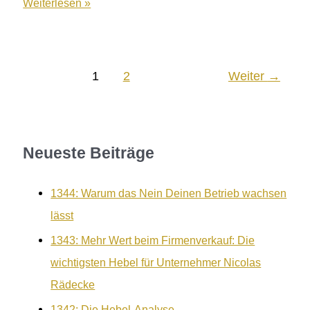
979:
Weiterlesen »
Jahreswechsel
heißt
Jobwechsel
1
2
Weiter
→
5
Gründe
warum
Unternehmer
Neueste Beiträge
zum
Jahresstart
Mitarbeiter
1344: Warum das Nein Deinen Betrieb wachsen
verlieren
lässt
1343: Mehr Wert beim Firmenverkauf: Die
wichtigsten Hebel für Unternehmer Nicolas
Rädecke
1342: Die Hebel-Analyse