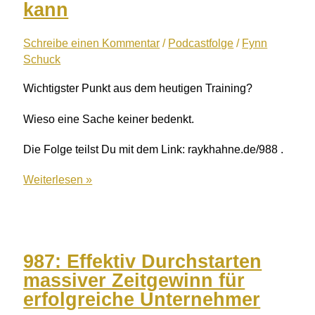
kann
Schreibe einen Kommentar
/
Podcastfolge
/
Fynn
Schuck
Wichtigster Punkt aus dem heutigen Training?
Wieso eine Sache keiner bedenkt.
Die Folge teilst Du mit dem Link: raykhahne.de/988 .
988:
Weiterlesen »
Fehlzeiten-
Rätsel
–
5
987: Effektiv Durchstarten
Versteckte
massiver Zeitgewinn für
Motive
erfolgreiche Unternehmer
hinter