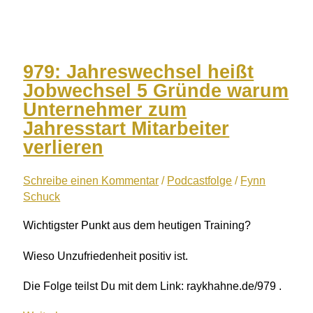
Die
größte
Blockade
von
979: Jahreswechsel heißt
Unternehmern
Jobwechsel 5 Gründe warum
mit
Unternehmer zum
Nellie
Jahresstart Mitarbeiter
Winter
verlieren
Schreibe einen Kommentar
/
Podcastfolge
/
Fynn
Schuck
Wichtigster Punkt aus dem heutigen Training?
Wieso Unzufriedenheit positiv ist.
Die Folge teilst Du mit dem Link: raykhahne.de/979 .