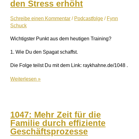
mit
den Stress erhöht
Unternehmerkaderteilnehmer
Matthias
Schreibe einen Kommentar
/
Podcastfolge
/
Fynn
Schuck
Oelerich
Wichtigster Punkt aus dem heutigen Training?
1. Wie Du den Spagat schaffst.
Die Folge teilst Du mit dem Link: raykhahne.de/1048 .
1048:
Weiterlesen »
Unternehmerfalle
–
Wenn
Mitarbeiterwachstum
1047: Mehr Zeit für die
den
Familie durch effiziente
Stress
Geschäftsprozesse
erhöht