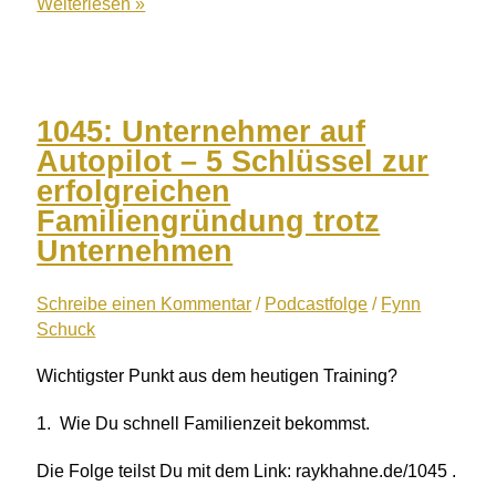
1046:
Weiterlesen »
Mitarbeiteransprache
leicht
gemacht
mit
1045: Unternehmer auf
Bernd
Autopilot – 5 Schlüssel zur
Leitsoni
erfolgreichen
Familiengründung trotz
Unternehmen
Schreibe einen Kommentar
/
Podcastfolge
/
Fynn
Schuck
Wichtigster Punkt aus dem heutigen Training?
1. Wie Du schnell Familienzeit bekommst.
Die Folge teilst Du mit dem Link: raykhahne.de/1045 .