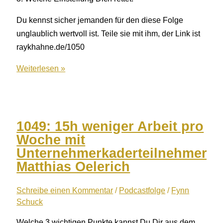
Du kennst sicher jemanden für den diese Folge
unglaublich wertvoll ist. Teile sie mit ihm, der Link ist
raykhahne.de/1050
1050:
Weiterlesen »
Wachstumskurs
–
Wie
Du
1049: 15h weniger Arbeit pro
als
Woche mit
Unternehmer
Unternehmerkaderteilnehmer
Qualität
Matthias Oelerich
und
Zuwachs
Schreibe einen Kommentar
/
Podcastfolge
/
Fynn
Schuck
gleichzeitig
sicherstellst
Welche 3 wichtigen Punkte kannst Du Dir aus dem