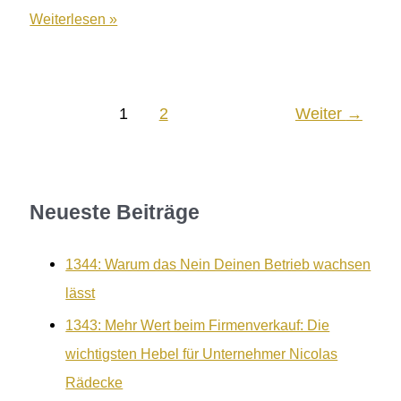
1045:
Weiterlesen »
Unternehmer
auf
Autopilot
1
2
Weiter
→
–
5
Schlüssel
zur
Neueste Beiträge
erfolgreichen
Familiengründung
trotz
1344: Warum das Nein Deinen Betrieb wachsen
Unternehmen
lässt
1343: Mehr Wert beim Firmenverkauf: Die
wichtigsten Hebel für Unternehmer Nicolas
Rädecke