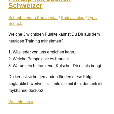
trotz
Schweizer
Stress
ihre
Schreibe einen Kommentar
/
Podcastfolge
/
Fynn
Schuck
Beziehung
führen
Welche 3 wichtigen Punkte kannst Du Dir aus dem
heutigen Training mitnehmen?
1. Was jeder von uns erreichen kann.
2. Welche Perspektive es braucht.
3. Warum ein betrunkener Kutscher Dir nichts bringt.
Du kennst sicher jemanden für den diese Folge
unglaublich wertvoll ist. Teile sie mit ihm, der Link ist
raykhahne.de/1052
1052:
Weiterlesen »
Das