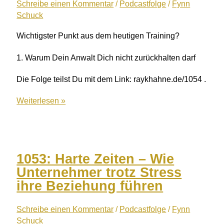
Schreibe einen Kommentar
/
Podcastfolge
/
Fynn
Schuck
Wichtigster Punkt aus dem heutigen Training?
1. Warum Dein Anwalt Dich nicht zurückhalten darf
Die Folge teilst Du mit dem Link: raykhahne.de/1054 .
1054:
Weiterlesen »
Sorgenfreie
Montage
–
5
1053: Harte Zeiten – Wie
Unternehmerstrategien
Unternehmer trotz Stress
gegen
ihre Beziehung führen
Krankmeldungen
Schreibe einen Kommentar
/
Podcastfolge
/
Fynn
Schuck