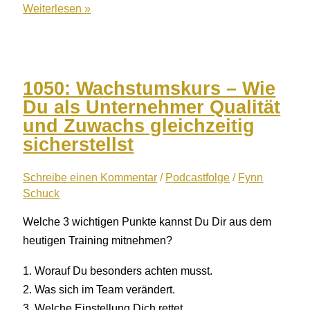
1051:
Weiterlesen »
Kritik
annehmen
–
Probleme
1050: Wachstumskurs – Wie
lösen
Du als Unternehmer Qualität
5
und Zuwachs gleichzeitig
Wege
sicherstellst
für
eine
Schreibe einen Kommentar
/
Podcastfolge
/
Fynn
Schuck
harmonische
Unternehmensführung
Welche 3 wichtigen Punkte kannst Du Dir aus dem
heutigen Training mitnehmen?
1. Worauf Du besonders achten musst.
2. Was sich im Team verändert.
3. Welche Einstellung Dich rettet.