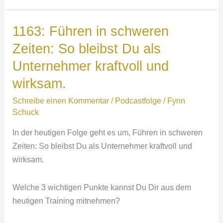
ist
Trumpf?
1163: Führen in schweren
–
Zeiten: So bleibst Du als
Wie
Unternehmer kraftvoll und
sich
die
wirksam.
Politik
Schreibe einen Kommentar
/
Podcastfolge
/
Fynn
der
Schuck
USA
auf
In der heutigen Folge geht es um, Führen in schweren
Dein
Zeiten: So bleibst Du als Unternehmer kraftvoll und
Unternehmen
wirksam.
auswirkt
Welche 3 wichtigen Punkte kannst Du Dir aus dem
heutigen Training mitnehmen?