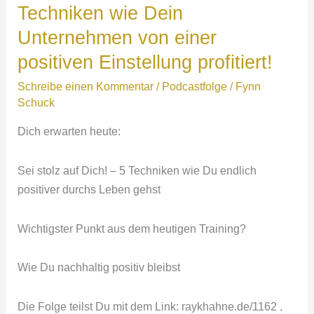
Techniken wie Dein
So
Unternehmen von einer
bleibst
Du
positiven Einstellung profitiert!
als
Schreibe einen Kommentar
/
Podcastfolge
/
Fynn
Unternehmer
Schuck
kraftvoll
und
Dich erwarten heute:
wirksam.
Sei stolz auf Dich! – 5 Techniken wie Du endlich
positiver durchs Leben gehst
Wichtigster Punkt aus dem heutigen Training?
Wie Du nachhaltig positiv bleibst
Die Folge teilst Du mit dem Link: raykhahne.de/1162 .