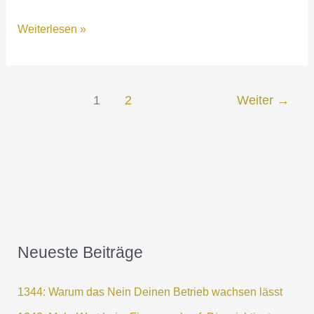
1162:
Weiterlesen »
Sei
stolz
auf
1
2
Weiter
→
Dich!
–
5
Techniken
wie
Dein
Unternehmen
von
Neueste Beiträge
einer
positiven
1344: Warum das Nein Deinen Betrieb wachsen lässt
Einstellung
profitiert!