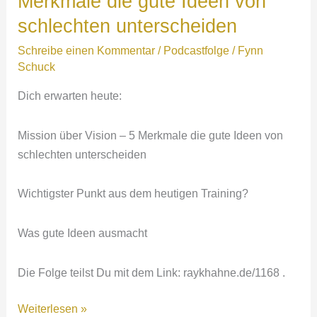
Merkmale die gute Ideen von
Wie
schlechten unterscheiden
Unternehmer
steuerfrei
Schreibe einen Kommentar
/
Podcastfolge
/
Fynn
Vermögen
Schuck
aufbauen
Dich erwarten heute:
können!
mit
Mission über Vision – 5 Merkmale die gute Ideen von
Daniel
schlechten unterscheiden
Winkelhammer
Wichtigster Punkt aus dem heutigen Training?
Was gute Ideen ausmacht
Die Folge teilst Du mit dem Link: raykhahne.de/1168 .
1168:
Weiterlesen »