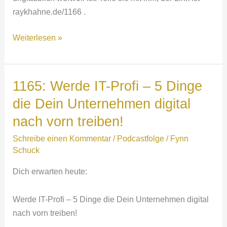
raykhahne.de/1166 .
1166:
Weiterlesen »
Vom
Finanzbeamten
zum
1165: Werde IT-Profi – 5 Dinge
Immobilien-
die Dein Unternehmen digital
Magnaten!
nach vorn treiben!
mit
Nils
Schreibe einen Kommentar
/
Podcastfolge
/
Fynn
Eiffler
Schuck
Dich erwarten heute:
Werde IT-Profi – 5 Dinge die Dein Unternehmen digital
nach vorn treiben!