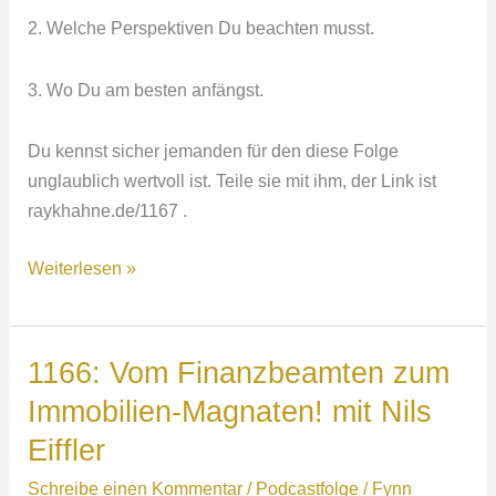
2. Welche Perspektiven Du beachten musst.
3. Wo Du am besten anfängst.
Du kennst sicher jemanden für den diese Folge
unglaublich wertvoll ist. Teile sie mit ihm, der Link ist
raykhahne.de/1167 .
1167:
Weiterlesen »
Wie
im
Silicon
1166: Vom Finanzbeamten zum
Valley
Immobilien-Magnaten! mit Nils
–
Eiffler
So
etablierst
Schreibe einen Kommentar
/
Podcastfolge
/
Fynn