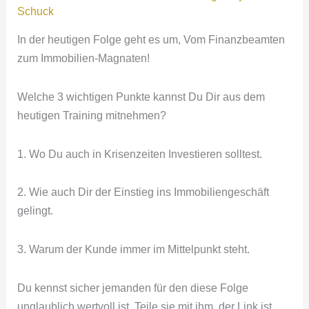
Du
Schuck
Innovation
In der heutigen Folge geht es um, Vom Finanzbeamten
in
zum Immobilien-Magnaten!
Deinem
Unternehmen
Welche 3 wichtigen Punkte kannst Du Dir aus dem
heutigen Training mitnehmen?
1. Wo Du auch in Krisenzeiten Investieren solltest.
2. Wie auch Dir der Einstieg ins Immobiliengeschäft
gelingt.
3. Warum der Kunde immer im Mittelpunkt steht.
Du kennst sicher jemanden für den diese Folge
unglaublich wertvoll ist. Teile sie mit ihm, der Link ist