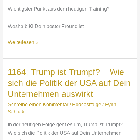
Wichtigster Punkt aus dem heutigen Training?
Weshalb KI Dein bester Freund ist
1165:
Weiterlesen »
Werde
IT-
Profi
1164: Trump ist Trumpf? – Wie
–
sich die Politik der USA auf Dein
5
Unternehmen auswirkt
Dinge
die
Schreibe einen Kommentar
/
Podcastfolge
/
Fynn
Dein
Schuck
Unternehmen
In der heutigen Folge geht es um, Trump ist Trumpf? –
digital
Wie sich die Politik der USA auf Dein Unternehmen
nach