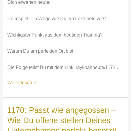
Dich erwarten heute:
Heimspiel! – 5 Wege wie Du ein Lokalheld wirst.
Wichtigster Punkt aus dem heutigen Training?
Warum Du am perfekten Ort bist
Die Folge teilst Du mit dem Link: raykhahne.de/1171 .
1171:
Weiterlesen »
Heimspiel!
–
5
1170: Passt wie angegossen –
Wege
Wie Du offene stellen Deines
wie
Unternehmens perfekt besetzt!
Du