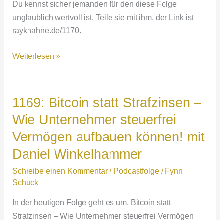
Du kennst sicher jemanden für den diese Folge
unglaublich wertvoll ist. Teile sie mit ihm, der Link ist
raykhahne.de/1170.
1170:
Weiterlesen »
Passt
wie
angegossen
1169: Bitcoin statt Strafzinsen –
–
Wie Unternehmer steuerfrei
Wie
Vermögen aufbauen können! mit
Du
offene
Daniel Winkelhammer
stellen
Schreibe einen Kommentar
/
Podcastfolge
/
Fynn
Deines
Schuck
Unternehmens
perfekt
In der heutigen Folge geht es um, Bitcoin statt
besetzt!
Strafzinsen – Wie Unternehmer steuerfrei Vermögen