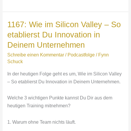
Mission
über
Vision
1167: Wie im Silicon Valley – So
–
etablierst Du Innovation in
5
Deinem Unternehmen
Merkmale
die
Schreibe einen Kommentar
/
Podcastfolge
/
Fynn
gute
Schuck
Ideen
In der heutigen Folge geht es um, Wie im Silicon Valley
von
– So etablierst Du Innovation in Deinem Unternehmen.
schlechten
unterscheiden
Welche 3 wichtigen Punkte kannst Du Dir aus dem
heutigen Training mitnehmen?
1. Warum ohne Team nichts läuft.